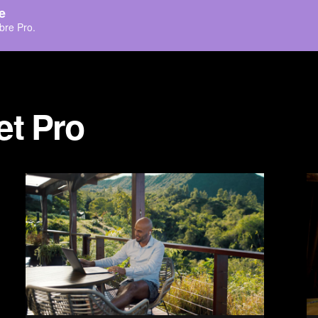
se
ibre Pro.
et Pro