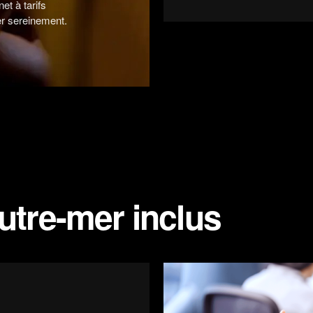
et à tarifs
er sereinement.
utre-mer inclus